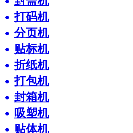
封盖机
打码机
分页机
贴标机
折纸机
打包机
封箱机
吸塑机
贴体机