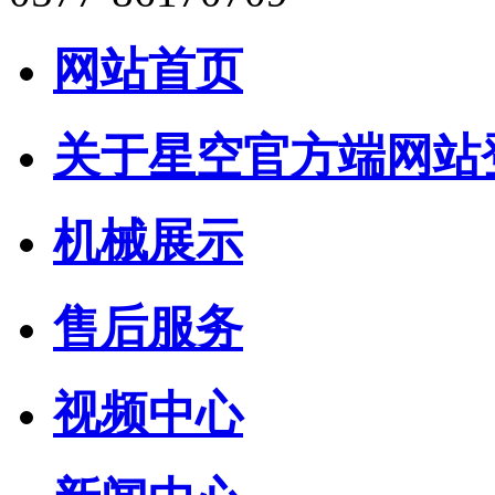
网站首页
关于星空官方端网站
机械展示
售后服务
视频中心