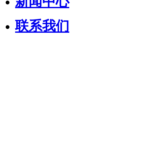
新闻中心
联系我们