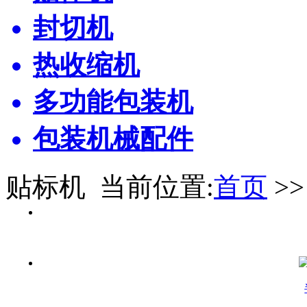
封切机
热收缩机
多功能包装机
包装机械配件
贴标机
当前位置:
首页
>