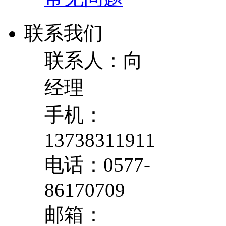
联系我们
联系人：向
经理
手机：
13738311911
电话：0577-
86170709
邮箱：