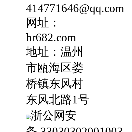
414771646@qq.com
网址：
hr682.com
地址：温州
市瓯海区娄
桥镇东风村
东风北路1号
浙公网安
备 33030302001003