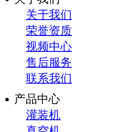
关于我们
荣誉资质
视频中心
售后服务
联系我们
产品中心
灌装机
真空机