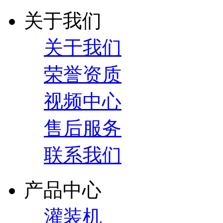
关于我们
关于我们
荣誉资质
视频中心
售后服务
联系我们
产品中心
灌装机