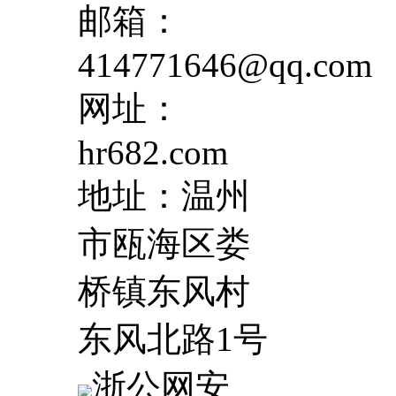
邮箱：
414771646@qq.com
网址：
hr682.com
地址：温州
市瓯海区娄
桥镇东风村
东风北路1号
浙公网安