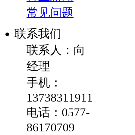
常见问题
联系我们
联系人：向
经理
手机：
13738311911
电话：0577-
86170709