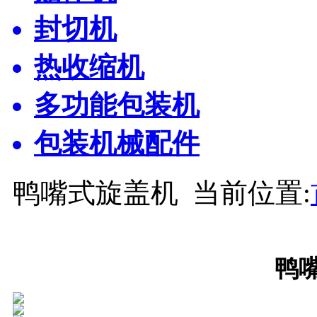
封切机
热收缩机
多功能包装机
包装机械配件
鸭嘴式旋盖机
当前位置:
鸭