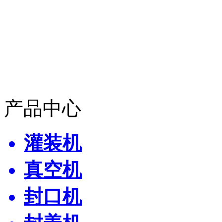
产品中心
灌装机
真空机
封口机