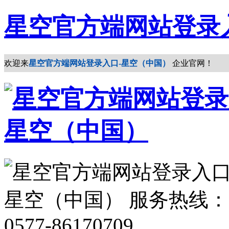
星空官方端网站登录
欢迎来
星空官方端网站登录入口-星空（中国）
企业官网！