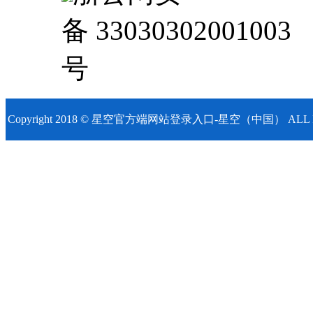
备 33030302001003
号
Copyright 2018 © 星空官方端网站登录入口-星空（中国） AL
录入口-星空（中