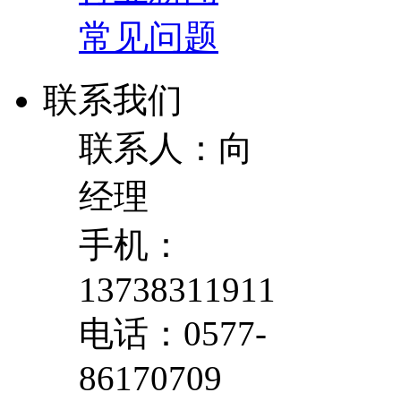
常见问题
联系我们
联系人：向
经理
手机：
13738311911
电话：0577-
86170709