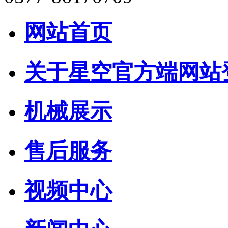
网站首页
关于星空官方端网站
机械展示
售后服务
视频中心