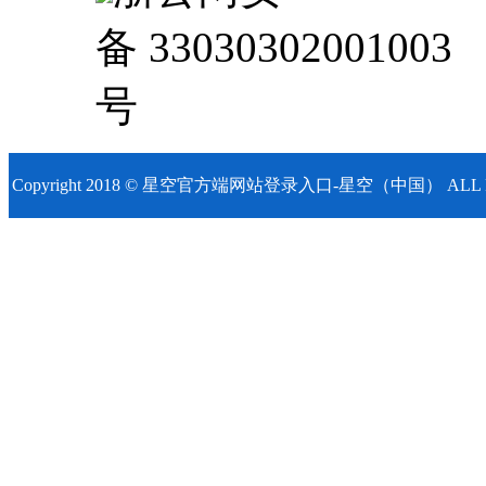
备 33030302001003
号
Copyright 2018 © 星空官方端网站登录入口-星空（中国） AL
录入口-星空（中