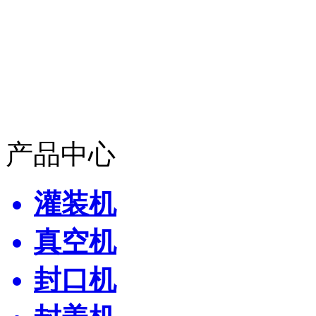
产品中心
灌装机
真空机
封口机