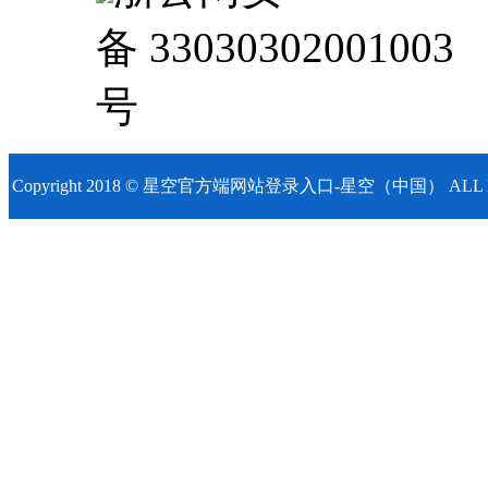
备 33030302001003
号
Copyright 2018 © 星空官方端网站登录入口-星空（中国） AL
录入口-星空（中