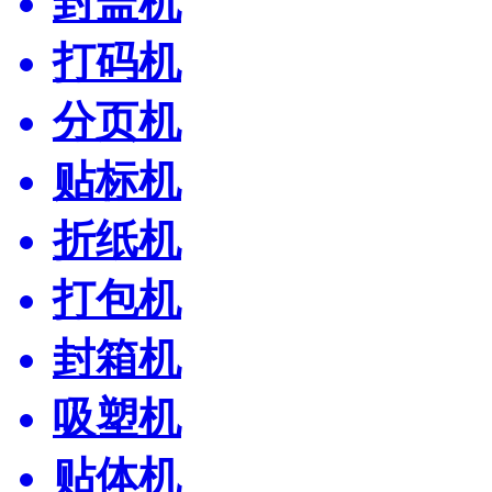
封盖机
打码机
分页机
贴标机
折纸机
打包机
封箱机
吸塑机
贴体机