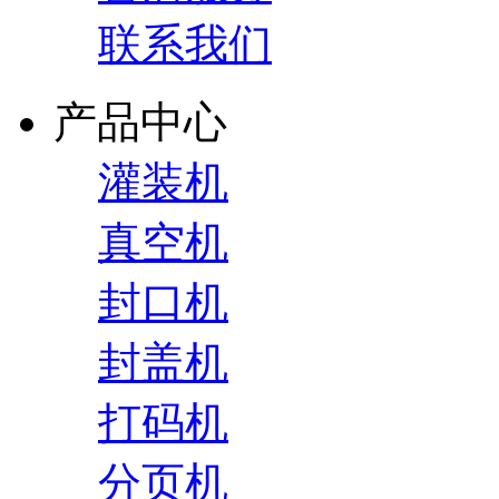
联系我们
产品中心
灌装机
真空机
封口机
封盖机
打码机
分页机