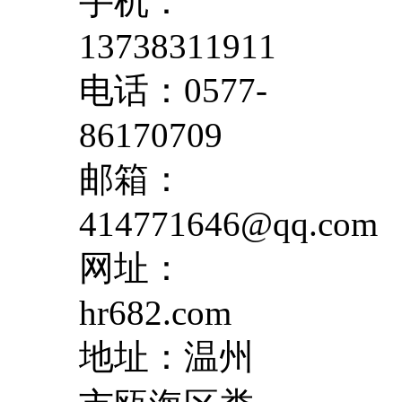
手机：
13738311911
电话：0577-
86170709
邮箱：
414771646@qq.com
网址：
hr682.com
地址：温州