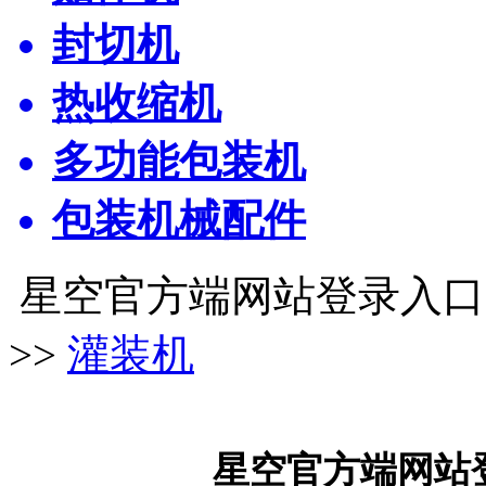
封切机
热收缩机
多功能包装机
包装机械配件
星空官方端网站登录入口
>>
灌装机
星空官方端网站