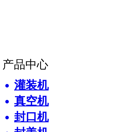
产品中心
灌装机
真空机
封口机