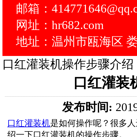
邮箱：414771646@qq.
网址：hr682.com
地址：温州市瓯海区 
口红灌装机操作步骤介绍
口红灌装
发布时间:
201
口红灌装机
是如何操作呢？很多人
绍一下口红灌装机的操作步骤。