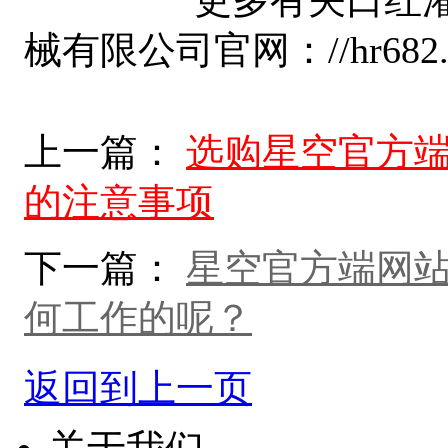
更多有关口红灌装机
械有限公司官网：//hr682.
上一篇：
选购星空官方端
的注意事项
下一篇：
星空官方端网站
何工作的呢？
返回到上一页