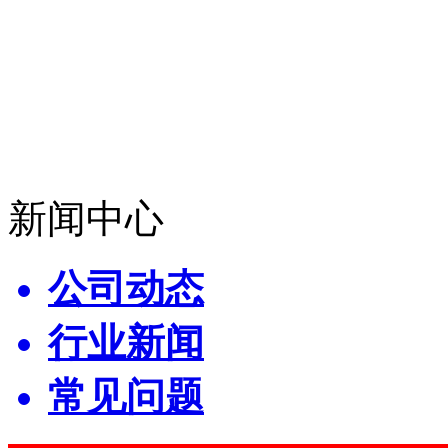
新闻中心
公司动态
行业新闻
常见问题