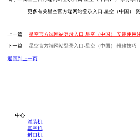
更多有关星空官方端网站登录入口-星空（中国） 资讯请访问官
上一篇：
星空官方端网站登录入口-星空（中国） 安装使用
下一篇：
星空官方端网站登录入口-星空（中国） 维修技巧
返回到上一页
中心
灌装机
真空机
封口机