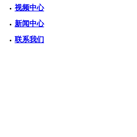
视频中心
新闻中心
联系我们