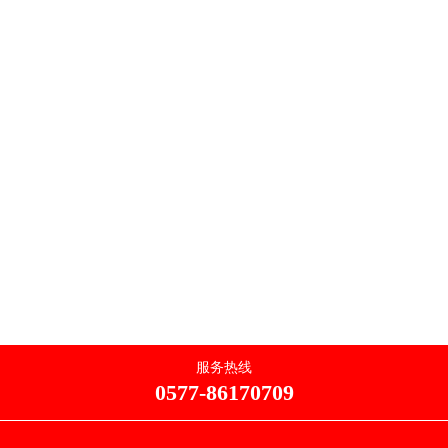
服务热线
0577-86170709