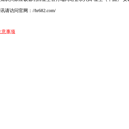
网：//hr682.com/
注意事项