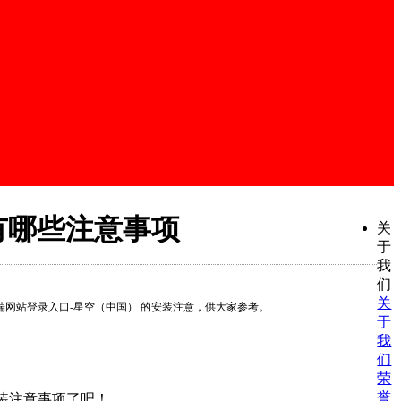
有哪些注意事项
关
于
我
们
关
端网站登录入口-星空（中国） 的安装注意，供大家参考。
于
我
们
荣
誉
装注意事项了吧！