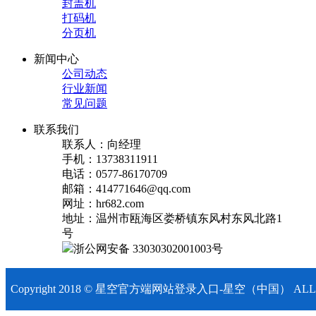
封盖机
打码机
分页机
新闻中心
公司动态
行业新闻
常见问题
联系我们
联系人：向经理
手机：13738311911
电话：0577-86170709
邮箱：414771646@qq.com
网址：hr682.com
地址：温州市瓯海区娄桥镇东风村东风北路1
号
浙公网安备 33030302001003号
Copyright 2018 © 星空官方端网站登录入口-星空（中国） AL