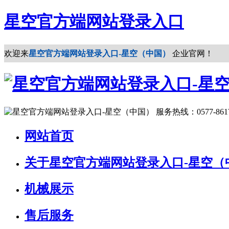
星空官方端网站登录入口
欢迎来
星空官方端网站登录入口-星空（中国）
企业官网！
网站首页
关于星空官方端网站登录入口-星空（
机械展示
售后服务