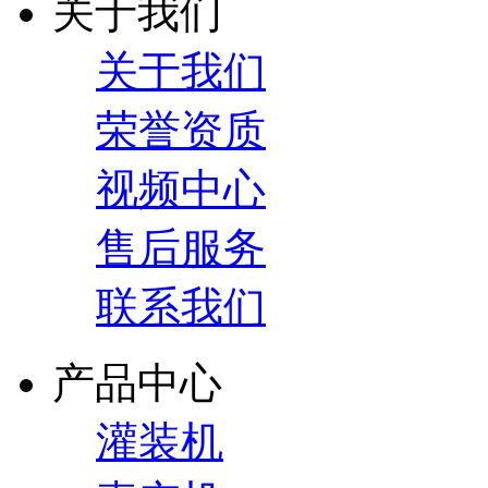
关于我们
关于我们
荣誉资质
视频中心
售后服务
联系我们
产品中心
灌装机