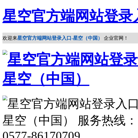
星空官方端网站登录
欢迎来
星空官方端网站登录入口-星空（中国）
企业官网！