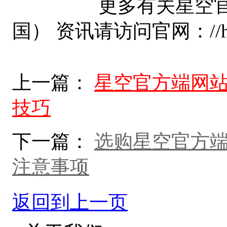
更多有关星空官方端
国） 资讯请访问官网：//hr6
上一篇：
星空官方端网站
技巧
下一篇：
选购星空官方端
注意事项
返回到上一页