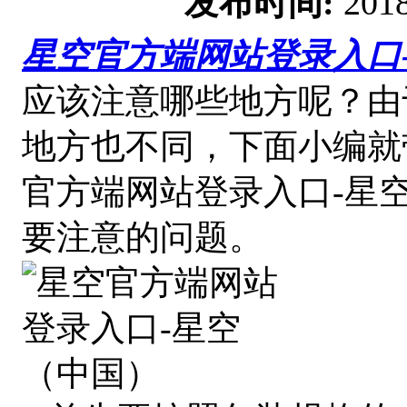
发布时间:
201
星空官方端网站登录入口
应该注意哪些地方呢？由
地方也不同，下面小编就
官方端网站登录入口-星
要注意的问题。