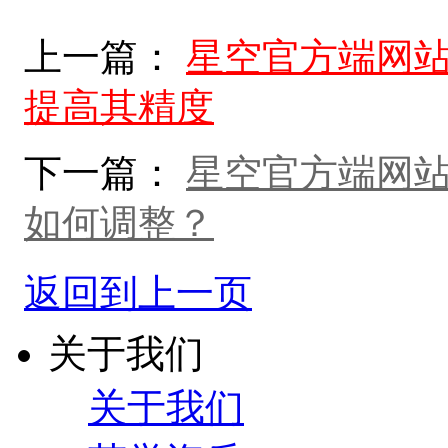
上一篇：
星空官方端网站
提高其精度
下一篇：
星空官方端网站
如何调整？
返回到上一页
关于我们
关于我们