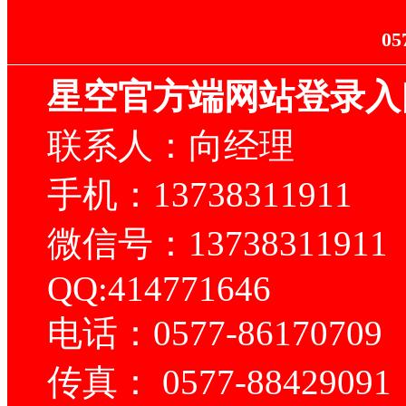
05
星空官方端网站登录入
联系人：向经理
手机：13738311911
微信号：13738311911
QQ:414771646
电话：0577-86170709
传真： 0577-88429091