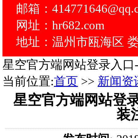
邮箱：414771646@qq.
网址：hr682.com
地址：温州市瓯海区 
星空官方端网站登录入口
当前位置:
首页
>>
新闻资
星空官方端网站登录
装