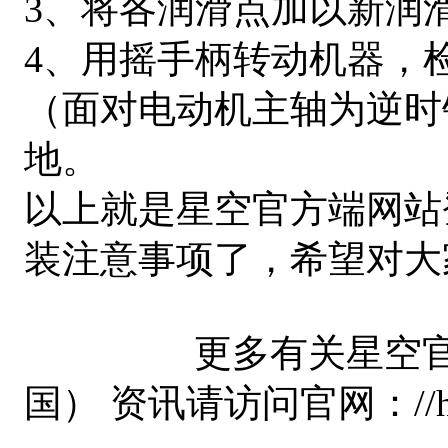
3、将各润滑点加以新润
4、用摇手柄转动机器，
（面对电动机主轴为逆时
地。
以上就是星空官方端网站
装注意事项了，希望对大
更多有关星空官方端
国） 资讯请访问官网：//hr6