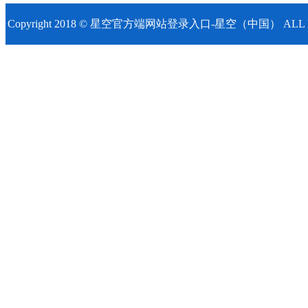
Copyright 2018 © 星空官方端网站登录入口-星空（中国） AL
录入口-星空（中