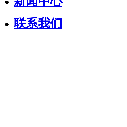
新闻中心
联系我们