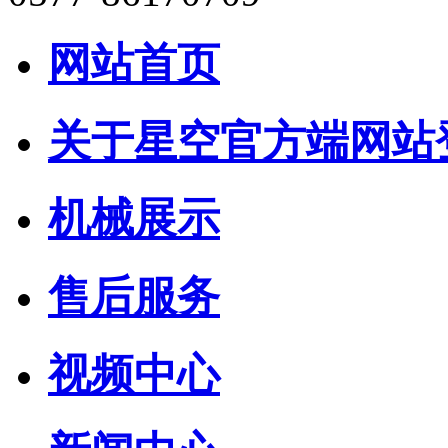
网站首页
关于星空官方端网站
机械展示
售后服务
视频中心