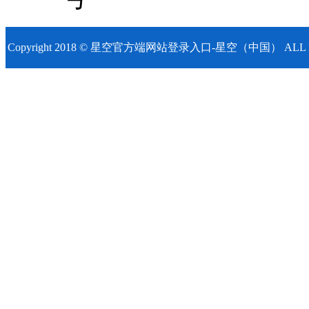
Copyright 2018 © 星空官方端网站登录入口-星空（中国） AL
录入口-星空（中