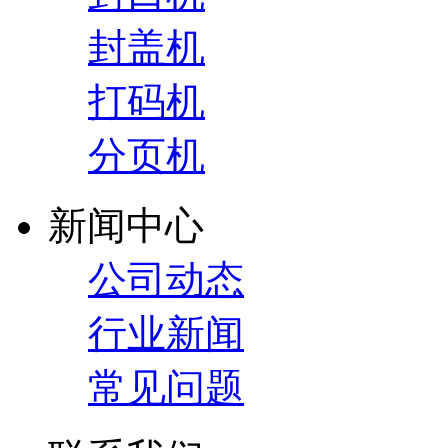
封盖机
打码机
分页机
新闻中心
公司动态
行业新闻
常见问题