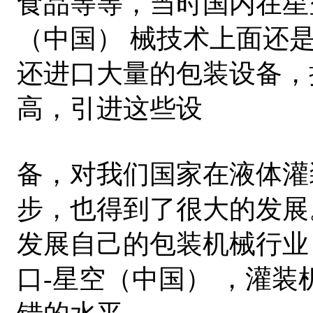
食品等等，当时国内在星
（中国） 械技术上面还
还进口大量的包装设备，
高，引进这些设
备，对我们国家在液体灌
步，也得到了很大的发展
发展自己的包装机械行业
口-星空（中国） ，灌