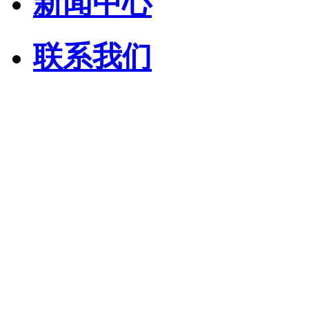
新闻中心
联系我们