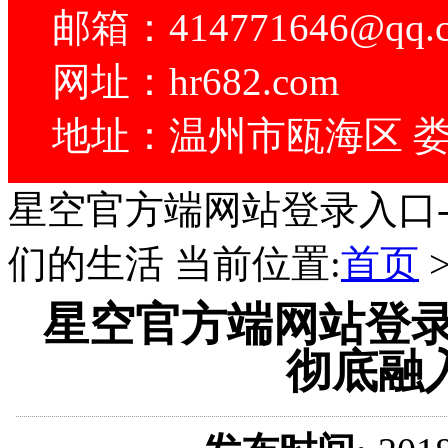
邮箱：414771646@qq.
网址：hr682.com
地址：温州市瓯海区 
星空官方端网站登录入口
们的生活
当前位置:
首页
星空官方端网站登录
彻底融